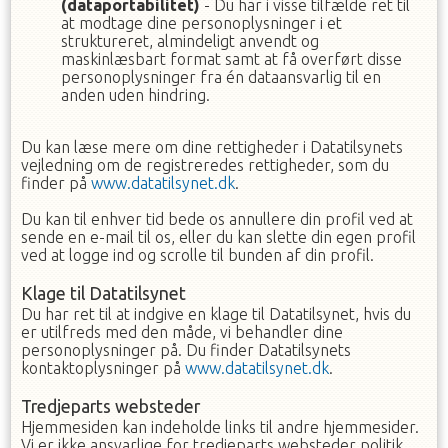
(dataportabilitet)
- Du har i visse tilfælde ret til
at modtage dine personoplysninger i et
struktureret, almindeligt anvendt og
maskinlæsbart format samt at få overført disse
personoplysninger fra én dataansvarlig til en
anden uden hindring.
Du kan læse mere om dine rettigheder i Datatilsynets
vejledning om de registreredes rettigheder, som du
finder på
www.datatilsynet.dk
.
Du kan til enhver tid bede os annullere din profil ved at
sende en e-mail til os, eller du kan slette din egen profil
ved at logge ind og scrolle til bunden af din profil.
Klage til Datatilsynet
Du har ret til at indgive en klage til Datatilsynet, hvis du
er utilfreds med den måde, vi behandler dine
personoplysninger på. Du finder Datatilsynets
kontaktoplysninger på
www.datatilsynet.dk
.
Tredjeparts websteder
Hjemmesiden kan indeholde links til andre hjemmesider.
Vi er ikke ansvarlige for tredjeparts websteder politik