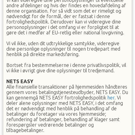
Vi kan videregive dine personoplysninger til eventuelle
andre afdelinger og hvis der findes en hovedafdeling af
denne organisation. For så vidt som det er rimeligt og
nødvendigt for de formål, der er fastsat i denne
fortrolighedspolitik. Derudover kan vi videregive dine
personoplysninger i det omfang vi er forpligtet til at
gøre det i medfør af EU-retlig eller national lovgivning.
Vi vil ikke, uden dit udtrykkelige samtykke, videregive
dine personlige oplysninger til nogen tredjepart med
henblik på direkte markedsføring.
Bortset fra bestemmelserne i denne privatlivspolitik, vil
vi ikke i øvrigt give dine oplysninger til tredjemand.
NETS EASY
Alle finansielle transaktioner på hjemmesiden håndteres
gennem vores betalingstjenesteudbyder, NETS EASY. Du
kan gennemgå NETS EASY fortrolighedspolitik
her
. Vi
deler alene oplysninger med NETS EASY, i det omfang
det er nødvendigt med henblik på behandling af de
betalinger du foretager via vores hjemmeside;
refundering af betalinger, behandling af klager samt
forespørgsler vedrørende betalinger og
tilbagebetalinger.