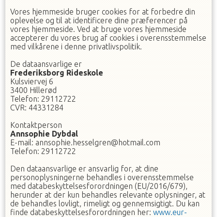
Vores hjemmeside bruger cookies for at forbedre din
oplevelse og til at identificere dine præferencer på
vores hjemmeside. Ved at bruge vores hjemmeside
accepterer du vores brug af cookies i overensstemmelse
med vilkårene i denne privatlivspolitik.
De dataansvarlige er
Frederiksborg Rideskole
Kulsviervej 6
3400
Hillerød
Telefon
:
29112722
CVR
:
44331284
Kontaktperson
Annsophie
Dybdal
E-mail
:
annsophie.hesselgren@hotmail.com
Telefon
:
29112722
Den dataansvarlige er ansvarlig for, at dine
personoplysningerne behandles i overensstemmelse
med databeskyttelsesforordningen (EU/2016/679),
herunder at der kun behandles relevante oplysninger, at
de behandles lovligt, rimeligt og gennemsigtigt. Du kan
finde databeskyttelsesforordningen her:
www.eur-