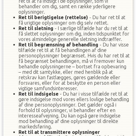
ret til at få indsigt i de oplysninger, som vi
behandler om dig, samt en række yderligere
oplysninger.
Ret til berigtigelse (rettelse)
- Du har ret til at
få urigtige oplysninger om dig selv rettet.
Ret til sletning
- I særlige tilfælde har du ret til at
få slettet oplysninger om dig, inden tidspunktet for
vores almindelige generelle sletning indtræffer.
Ret til begrænsning af behandling
- Du har visse
tilfælde ret til at få behandlingen af dine
personoplysninger begrænset. Hvis du har ret til at
få begrænset behandlingen, må vi fremover kun
behandle oplysningerne – bortset fra opbevaring
– med dit samtykke, eller med henblik på at
retskrav kan fastlægges, gøres gældende eller
forsvares, eller for at beskytte en person eller
vigtige samfundsinteresser.
Ret til indsigelse
- Du har i visse tilfælde ret til at
gøre indsigelse mod vores ellers lovlige behandling
af dine personoplysninger. Det gælder også i
forhold til oplysninger, vi behandler efter en
interesseafvejning. Du kan også gøre indsigelse
mod behandling af dine oplysninger til direkte
markedsføring.
Ret til at transmittere oplysninger