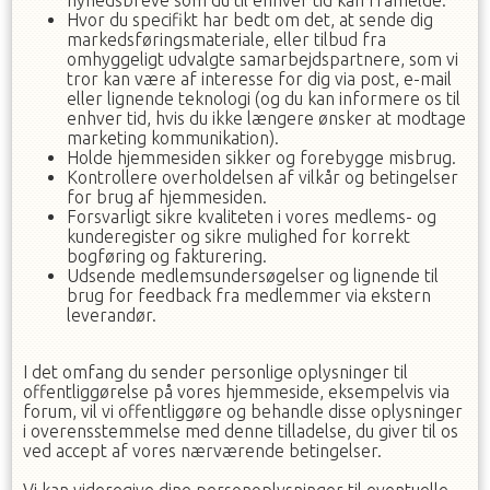
nyhedsbreve som du til enhver tid kan framelde.
Hvor du specifikt har bedt om det, at sende dig
markedsføringsmateriale, eller tilbud fra
omhyggeligt udvalgte samarbejdspartnere, som vi
tror kan være af interesse for dig via post, e-mail
eller lignende teknologi (og du kan informere os til
enhver tid, hvis du ikke længere ønsker at modtage
marketing kommunikation).
Holde hjemmesiden sikker og forebygge misbrug.
Kontrollere overholdelsen af ​​vilkår og betingelser
for brug af hjemmesiden.
Forsvarligt sikre kvaliteten i vores medlems- og
kunderegister og sikre mulighed for korrekt
bogføring og fakturering.
Udsende medlemsundersøgelser og lignende til
brug for feedback fra medlemmer via ekstern
leverandør.
I det omfang du sender personlige oplysninger til
offentliggørelse på vores hjemmeside, eksempelvis via
forum, vil vi offentliggøre og behandle disse oplysninger
i overensstemmelse med denne tilladelse, du giver til os
ved accept af vores nærværende betingelser.