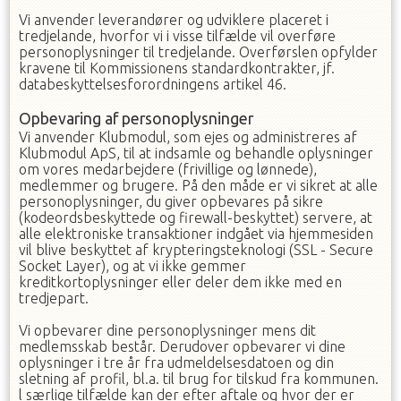
Vi anvender leverandører og udviklere placeret i
tredjelande, hvorfor vi i visse tilfælde vil overføre
personoplysninger til tredjelande. Overførslen opfylder
kravene til Kommissionens standardkontrakter, jf.
databeskyttelsesforordningens artikel 46.
Opbevaring af personoplysninger
Vi anvender Klubmodul, som ejes og administreres af
Klubmodul ApS, til at indsamle og behandle oplysninger
om vores medarbejdere (frivillige og lønnede),
medlemmer og brugere. På den måde er vi sikret at alle
personoplysninger, du giver opbevares på sikre
(kodeordsbeskyttede og firewall-beskyttet) servere, at
alle elektroniske transaktioner indgået via hjemmesiden
vil blive beskyttet af krypteringsteknologi (SSL - Secure
Socket Layer), og at vi ikke gemmer
kreditkortoplysninger eller deler dem ikke med en
tredjepart.
Vi opbevarer dine personoplysninger mens dit
medlemsskab består. Derudover opbevarer vi dine
oplysninger i
tre
år fra udmeldelsesdatoen og din
sletning af profil, bl.a. til brug for tilskud fra kommunen.
l særlige tilfælde kan der efter aftale og hvor der er