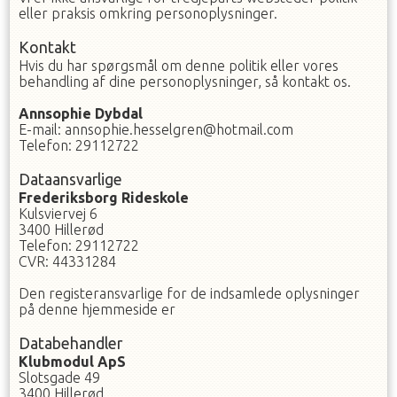
eller praksis omkring personoplysninger.
Kontakt
Hvis du har spørgsmål om denne politik eller vores
behandling af dine personoplysninger, så kontakt os.
Annsophie
Dybdal
E-mail
:
annsophie.hesselgren@hotmail.com
Telefon
:
29112722
Dataansvarlige
Frederiksborg Rideskole
Kulsviervej 6
3400
Hillerød
Telefon
:
29112722
CVR
:
44331284
Den registeransvarlige for de indsamlede oplysninger
på denne hjemmeside er
Databehandler
Klubmodul ApS
Slotsgade 49
3400 Hillerød