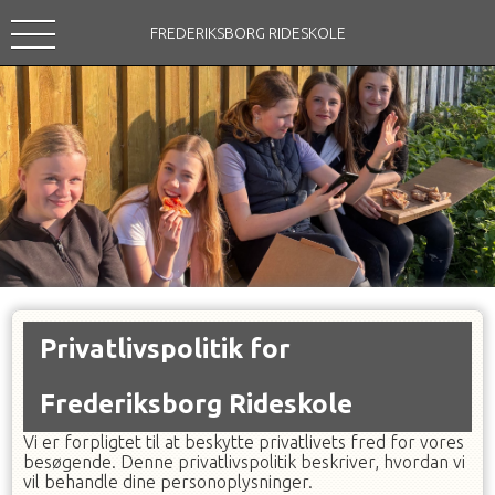
FREDERIKSBORG RIDESKOLE
Privatlivspolitik for
Frederiksborg Rideskole
Vi er forpligtet til at beskytte privatlivets fred for vores
besøgende. Denne privatlivspolitik beskriver, hvordan vi
vil behandle dine personoplysninger.