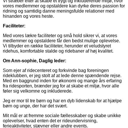
Vi stræber efter at skabe et trygt og inkluderende miljø, hvor
vores medlemmer og opstaldere kan dyrke deres passion for
ridning og samtidig danne meningsfulde relationer med
hinanden og vores heste.
Faciliteter:
Med vores lækre faciliteter og små hold sikrer vi, at vores
medlemmer og opstaldere får den bedst mulige oplevelse.
Vi tilbyder en række faciliteter, herunder et veludstyret
ridehus, komfortable stalde og ridebaner af høj kvalitet.
Om Ann-sophie, Daglig leder:
Som ejer af ridecenteret og forkvinde bag foreningen
rideklubben, er jeg stolt af at lede denne spændende rejse.
Med en baggrund inden for økonomi og mange års erfaring
fra ridesporten, brænder jeg for at skabe et miljø, hvor alle
føler sig velkomne og inkluderede.
Jeg er mor til tre børn og har en dyb lidenskab for at hjælpe
børn og unge, der har det svært.
Mit mål er at fremme sociale fællesskaber og skabe unikke
oplevelser, hvad enten det er rideundervisning,
ferieaktiviteter, stævner eller andre events.