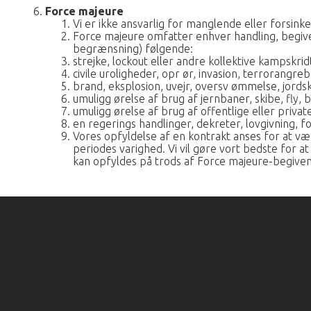
Force majeure
Vi er ikke ansvarlig for manglende eller forsin
Force majeure omfatter enhver handling, begive
begrænsning) følgende:
strejke, lockout eller andre kollektive kampskrid
civile uroligheder, opr ør, invasion, terrorangre
brand, eksplosion, uvejr, oversv ømmelse, jord
umuligg ørelse af brug af jernbaner, skibe, fly, 
umuligg ørelse af brug af offentlige eller priva
en regerings handlinger, dekreter, lovgivning, 
Vores opfyldelse af en kontrakt anses for at v
periodes varighed. Vi vil gøre vort bedste for a
kan opfyldes på trods af Force majeure-begive