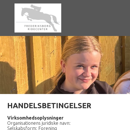
HANDELSBETINGELSER
Virksomhedsoplysninger
Organisationens juridiske navn:
Selskabsform: Forening