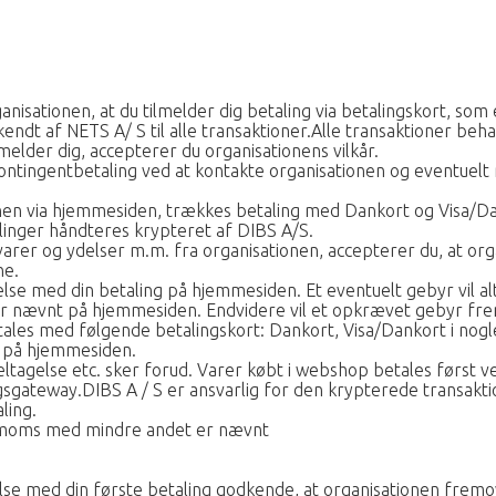
isationen, at du tilmelder dig betaling via betalingskort, so
ndt af NETS A/ S til alle transaktioner.Alle transaktioner beha
lmelder dig, accepterer du organisationens vilkår.
ntingentbetaling ved at kontakte organisationen og eventuelt
ionen via hjemmesiden, trækkes betaling med Dankort og Visa/D
linger håndteres krypteret af DIBS A/S.
arer og ydelser m.m. fra organisationen, accepterer du, at orga
ne.
se med din betaling på hjemmesiden. Et eventuelt gebyr vil alti
er nævnt på hjemmesiden. Endvidere vil et opkrævet gebyr frem
les med følgende betalingskort: Dankort, Visa/Dankort i nogl
er på hjemmesiden.
ltagelse etc. sker forud. Varer købt i webshop betales først v
sgateway.DIBS A / S er ansvarlig for den krypterede transaktio
ling.
e moms med mindre andet er nævnt
lse med din første betaling godkende, at organisationen fremove