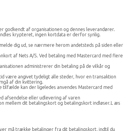
m er godkendt af organisationen og dennes leverandører.
ndles krypteret, ingen kortdata er derfor synlig.
 melde dig ud, se nærmere herom andetsteds på siden eller
ankort af Nets A/S. Ved betaling med Mastercard med flere
nisationen administrerer din betaling på de vilkår og
d være angivet tydeligt alle steder, hvor en transaktion
gå af din kvittering.
e tilfælde kan der ligeledes anvendes Mastercard med
ed afsendelse eller udlevering af varen
n mellem dit betalingskort og betalingskort indløser.L æs
r må trække betalinger fra dit betalingskort, indtil du