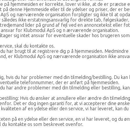
rne på hjemmesiden er korrekte, lover vi ikke, at de er præci
t på denne Hjemmeside eller til de ydelser og priser, der er be
S og nærværende organisation forpligter sig ikke til at opda
ledes ikke erstatningsansvarlig for direkte tab, følgeskader, 
tredjemand lider på grund af fejl ved en annoncetekst eller fot
n ansvar for Klubmodul ApS og n ærværende organisation.
ger sig intet ansvar for eventuelle skader hos brugeren som 
rvice, skal du kontakte os.
, du har brugt til at registrere dig p å hjemmesiden. Medmind
and, er Klubmodul ApS og nærværende organisation ikke ansvarl
 dig, hvis du har problemer med din tilmelding/bestilling. Du kan
et eventuelle telefonnummer, der er anført på hjemmesiden.
vis du har andre problemer med din tilmelding eller bestilling, k
bestilling: Hvis du ønsker at annullere eller ændre din tilmelding
for. Det er dog ingen garanti for, at vi accepterer dine ønske
 kvaliteten af en ydelse eller den service, vi har leveret, kan 
teten på en ydelse eller den service, en vi har leveret, og du 
al du kontakte os som beskrevet ovenfor.