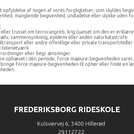
ket opfyldelse af nogen af vores forpligtelser, som skyldes beg
nhed, manglende begivenhed, undladelse eller ulykke uden for
t
b eller trussel om terrorangreb, krig (uanset om den er erklæret e
skælv, sammensynkning, epidemi eller anden naturkatastrofe
biltransport eller andre offentlige eller private transportmidler
te telenetværk
forordninger eller begr ænsninger.
ære ophævet i den periode, Force majeure-begivenheden varer, 
t bringe Force majeure-begivenheden til ophør eller finde en løs
nheden.
FREDERIKSBORG RIDESKOLE
Kulsviervej 6
,
3400 Hillerød
29112722