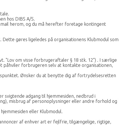
tale.
men hos DIBS A/S.
e-mail herom, og du må herefter foretage kontingent
ort. Dette gøres ligeledes på organisationens Klubmodul som
 "Lov om visse forbrugeraftaler § 18 stk. 12") . I særlige
 påhviler forbrugeren selv at kontakte organisationen,
spunktet. Ønsker du at benytte dig af fortrydelsesretten
.
ler svigtende adgang til hjemmesiden, nedbrud i
ng), misbrug af personoplysninger eller andre forhold og
f hjemmesiden eller Klubmodul.
oncer af enhver art er fejlfrie, tilgængelige, rigtige,