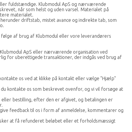
se eller fuldstændige. Klubmodul ApS og nærværende
skrevet, når som helst og uden varsel. Materialet på
tere materialet.
herunder driftstab, mistet avance og indirekte tab, som
o.
følge af brug af Klubmodul eller vore leverandørers
re Klubmodul ApS eller nærværende organisation ved
ig for uberettigede transaktioner, der indgås ved brug af
 kontakte os ved at klikke på kontakt eller vælge "Hjælp"
an du kontakte os som beskrevet ovenfor, og vi vil forsøge at
 eller bestilling, efter den er afgivet, og betalingen er
r.
du give feedback til os i form af anmeldelse, kommentarer og
ønsker at få refunderet beløbet eller et forholdsmæssigt