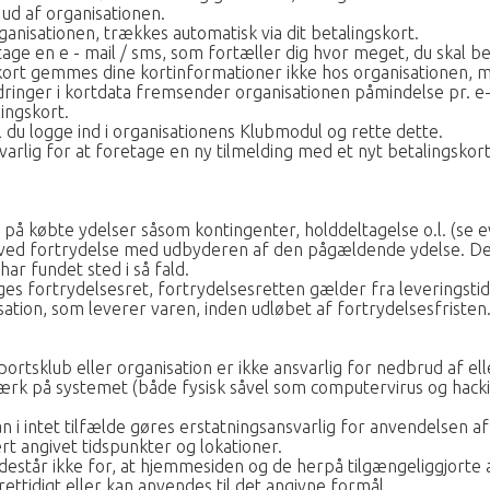
ud af organisationen.
anisationen, trækkes automatisk via dit betalingskort.
ge en e - mail / sms, som fortæller dig hvor meget, du skal be
kort gemmes dine kortinformationer ikke hos organisationen, 
dringer i kortdata fremsender organisationen påmindelse pr. 
ingskort.
 du logge ind i organisationens Klubmodul og rette dette.
svarlig for at foretage en ny tilmelding med et nyt betalingsk
 købte ydelser såsom kontingenter, holddeltagelse o.l. (se evt.
 ved fortrydelse med udbyderen af den pågældende ydelse. Det
ar fundet sted i så fald.
es fortrydelsesret, fortrydelsesretten gælder fra leveringstid
isation, som leverer varen, inden udløbet af fortrydelsesfristen
tsklub eller organisation er ikke ansvarlig for nedbrud af el
ærk på systemet (både fysisk såvel som computervirus og hacki
i intet tilfælde gøres erstatningsansvarlig for anvendelsen a
rt angivet tidspunkter og lokationer.
tår ikke for, at hjemmesiden og de herpå tilgængeliggjorte ann
rettidigt eller kan anvendes til det angivne formål.