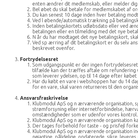
enten ændrer dit medlemskab, eller melder dig 
Bel øbet du skal betale for medlemskabet af org
Du kan senest 10 dage inden hver betaling modta
Ved l øbende/automatisk trækning på betalings
Inden betalingskortets udløbsdato eller ved æn
betalingen eller en tilmelding med det nye betal
N år du har modtaget det nye betalingskort, skal
Ved sp ærring af dit betalingskort er du selv an
beskrevet ovenfor.
Fortrydelsesret
Som udgangspunkt er der ingen fortrydelsesret på
tilfælde kan der træffes aftale om refundering
som leverer ydelsen, op til 14 dage efter købet h
Har du købt en vare i webshoppen har du 14 dag
for en vare, skal varen returneres til den organ
Ansvarsfraskrivelse
Klubmodul ApS og n ærværende organisation, spor
strømforsyning eller internetforbindelse, hærv
omstændigheder som er udenfor vores kontrol.
Klubmodul ApS og n ærværende organisation kan 
Der tages forbehold for taste - og prisfejl forke
Klubmodul ApS og n ærværende organisation indes
nøjagtige, pålidelige, opdaterede, sikre, leveres 