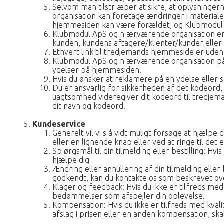
Selvom man tilstr æber at sikre, at oplysninge
organisation kan foretage ændringer i materiale
hjemmesiden kan være forældet, og Klubmodul Ap
Klubmodul ApS og n ærværende organisation er så
kunden, kundens aftagere/klienter/kunder eller 
Ethvert link til tredjemands hjemmeside er ude
Klubmodul ApS og n ærværende organisation påta
ydelser på hjemmesiden.
Hvis du ønsker at reklamere på en ydelse eller se
Du er ansvarlig for sikkerheden af det kodeord
uagtsomhed videregiver dit kodeord til tredjem
dit navn og kodeord.
Kundeservice
Generelt vil vi s å vidt muligt forsøge at hjælpe
eller en lignende knap eller ved at ringe til d
Sp ørgsmål til din tilmelding eller bestilling: H
hjælpe dig
Ændring eller annullering af din tilmelding eller 
godkendt, kan du kontakte os som beskrevet oven
Klager og feedback: Hvis du ikke er tilfreds med
bedømmelser som afspejler din oplevelse.
Kompensation: Hvis du ikke er tilfreds med kvali
afslag i prisen eller en anden kompensation, sk