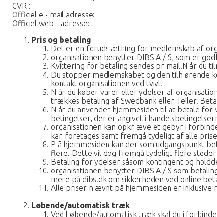
CVR :
Officiel e - mail adresse:
Officiel web - adresse:
Pris og betaling
Det er en foruds ætning for medlemskab af organ
organisationen benytter DIBS A / S, som er godke
Kvittering for betaling sendes pr mail.N år du ti
Du stopper medlemskabet og den tilh ørende ko
kontakt organisationen ved tvivl.
N år du køber varer eller ydelser af organisat
trækkes betaling af Swedbank eller Teller. Beta
N år du anvender hjemmesiden til at betale for v
betingelser, der er angivet i handelsbetingelser
organisationen kan opkr æve et gebyr i forbindel
kan foretages samt fremgå tydeligt af alle pris
P å hjemmesiden kan der som udgangspunkt beta
flere. Dette vil dog fremgå tydeligt flere sted
Betaling for ydelser såsom kontingent og holdde
organisationen benytter DIBS A / S som betaling
mere på dibs.dk om sikkerheden ved online beta
Alle priser n ævnt på hjemmesiden er inklusiv
Løbende/automatisk træk
Ved l øbende/automatisk træk skal du i forbinde