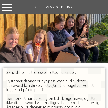
FREDERIKSBORG RIDESKOLE
Skriv din e-mailadresse i feltet herunder.
Systemet danner et nyt password til dig, dette
password kan du selv rette/ændre bagefter ved at
logge ind på din profil.
Bemærk at har du kun glemt dit brugernavn, og altså
ikke dit password vil der alligevel af sikkerhedsmæssige
årsager blive dannet et nyt password til dig.